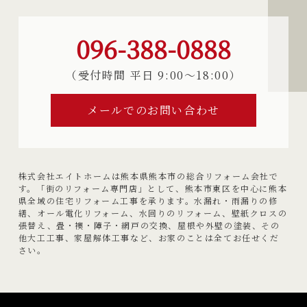
096-388-0888
（受付時間 平日 9:00〜18:00）
メールでのお問い合わせ
株式会社エイトホームは熊本県熊本市の総合リフォーム会社で
す。「街のリフォーム専門店」として、熊本市東区を中心に熊本
県全域の住宅リフォーム工事を承ります。水漏れ・雨漏りの修
繕、オール電化リフォーム、水回りのリフォーム、壁紙クロスの
張替え、畳・襖・障子・網戸の交換、屋根や外壁の塗装、その
他大工工事、家屋解体工事など、お家のことは全てお任せくだ
さい。