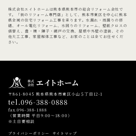
株式会社エイトホームは熊本県熊本市の総合リフォーム会社で
す。「街のリフォーム専門店」として、熊本市東区を中心に熊本
県全域の住宅リフォーム工事を承ります。水漏れ・雨漏りの修
繕、オール電化リフォーム、水回りのリフォーム、壁紙クロスの
張替え、畳・襖・障子・網戸の交換、屋根や外壁の塗装、その
他大工工事、家屋解体工事など、お家のことは全てお任せくだ
さい。
〒861-8045 熊本県熊本市東区小山５丁目12-1
tel.096-388-0888
fax.096-388-1888
（営業時間 平日9:00〜18:00）
※土日要相談
プライバシーポリシー
サイトマップ